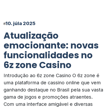
10. júla 2025
Atualização
emocionante: novas
funcionalidades no
6z zone Casino
Introdução ao 6z zone Casino O 6z zone é
uma plataforma de cassino online que vem
ganhando destaque no Brasil pela sua vasta
gama de jogos e promoções atraentes.
Com uma interface amigável e diversas