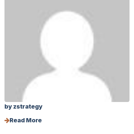
by zstrategy
Read More