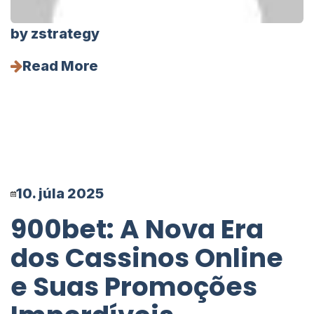
by zstrategy
Read More
10. júla 2025
900bet: A Nova Era
dos Cassinos Online
e Suas Promoções