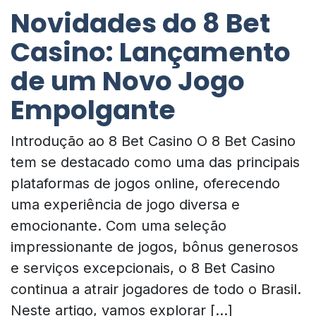
Novidades do 8 Bet
Casino: Lançamento
de um Novo Jogo
Empolgante
Introdução ao 8 Bet Casino O 8 Bet Casino
tem se destacado como uma das principais
plataformas de jogos online, oferecendo
uma experiência de jogo diversa e
emocionante. Com uma seleção
impressionante de jogos, bônus generosos
e serviços excepcionais, o 8 Bet Casino
continua a atrair jogadores de todo o Brasil.
Neste artigo, vamos explorar […]