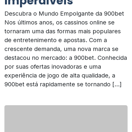
Imperdíveis
Descubra o Mundo Empolgante da 900bet
Nos últimos anos, os cassinos online se
tornaram uma das formas mais populares
de entretenimento e apostas. Com a
crescente demanda, uma nova marca se
destacou no mercado: a 900bet. Conhecida
por suas ofertas inovadoras e uma
experiência de jogo de alta qualidade, a
900bet está rapidamente se tornando […]