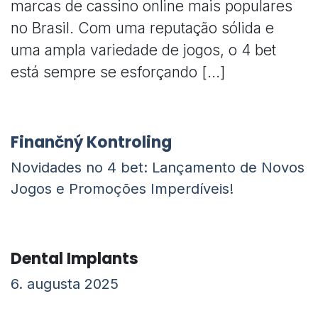
marcas de cassino online mais populares
no Brasil. Com uma reputação sólida e
uma ampla variedade de jogos, o 4 bet
está sempre se esforçando […]
Finančný Kontroling
Novidades no 4 bet: Lançamento de Novos
Jogos e Promoções Imperdíveis!
Dental Implants
6. augusta 2025