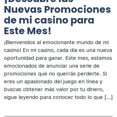
Nuevas Promociones
de mi casino para
Este Mes!
¡Bienvenidos al emocionante mundo de mi
casino! En mi casino, cada día es una nueva
oportunidad para ganar. Este mes, estamos
emocionados de anunciar una serie de
promociones que no querrás perderte. Si
eres un apasionado del juego en línea y
buscas obtener más valor por tu dinero,
sigue leyendo para conocer todo lo que […]