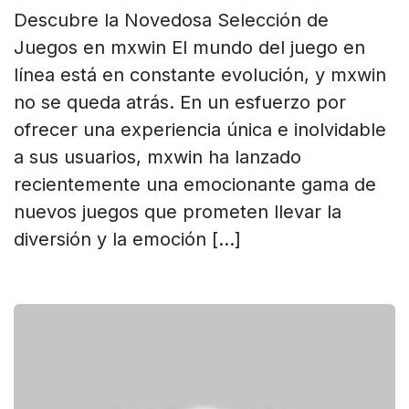
Descubre la Novedosa Selección de
Juegos en mxwin El mundo del juego en
línea está en constante evolución, y mxwin
no se queda atrás. En un esfuerzo por
ofrecer una experiencia única e inolvidable
a sus usuarios, mxwin ha lanzado
recientemente una emocionante gama de
nuevos juegos que prometen llevar la
diversión y la emoción […]