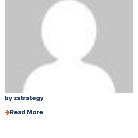
by zstrategy
Read More