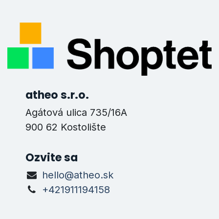
atheo s.r.o.
Agátová ulica 735/16A
900 62 Kostolište
Ozvite sa
hello@atheo.sk
+421911194158