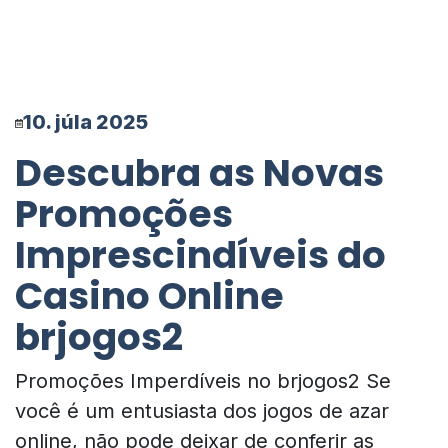
10. júla 2025
Descubra as Novas
Promoções
Imprescindíveis do
Casino Online
brjogos2
Promoções Imperdíveis no brjogos2 Se
você é um entusiasta dos jogos de azar
online, não pode deixar de conferir as