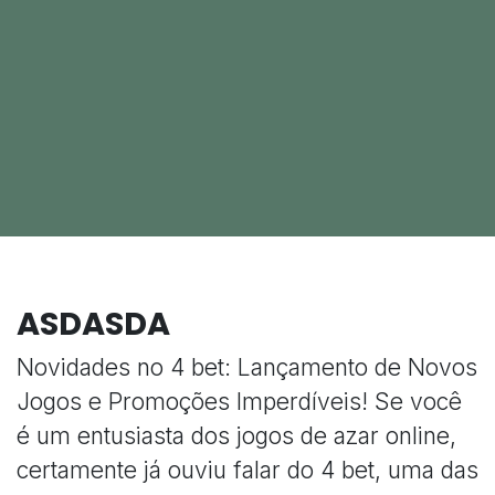
ASDASDA
Novidades no 4 bet: Lançamento de Novos
Jogos e Promoções Imperdíveis! Se você
é um entusiasta dos jogos de azar online,
certamente já ouviu falar do 4 bet, uma das