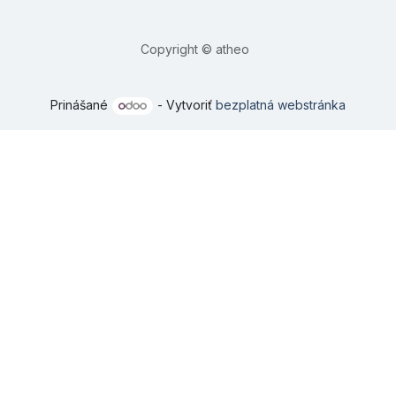
Copyright © atheo
Prinášané
- Vytvoriť
bezplatná webstránka